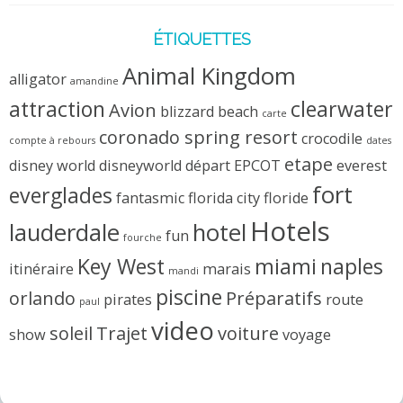
ÉTIQUETTES
Animal Kingdom
alligator
amandine
attraction
clearwater
Avion
blizzard beach
carte
coronado spring resort
crocodile
compte à rebours
dates
etape
disney world
disneyworld
départ
EPCOT
everest
fort
everglades
fantasmic
florida city
floride
Hotels
lauderdale
hotel
fun
fourche
Key West
miami
naples
itinéraire
marais
mandi
piscine
orlando
Préparatifs
pirates
route
paul
video
soleil
Trajet
voiture
show
voyage