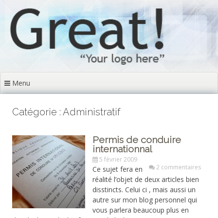
Aller
au
contenu
principal
Menu
Catégorie : Administratif
Permis de conduire
internationnal
5 février 2009
2 commentaires
Ce sujet fera en
réalité l’objet de deux articles bien
disstincts. Celui ci , mais aussi un
autre sur mon blog personnel qui
vous parlera beaucoup plus en