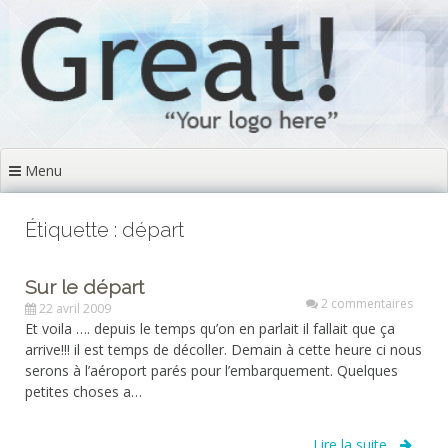
Aller
au
contenu
principal
Menu
Étiquette : départ
Sur le départ
2 commentaires
22 avril 2009
Et voila …. depuis le temps qu’on en parlait il fallait que ça
arrive!!! il est temps de décoller. Demain à cette heure ci nous
serons à l’aéroport parés pour l’embarquement. Quelques
petites choses a…
Lire la suite...