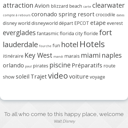
attraction
clearwater
Avion
blizzard beach
carte
coronado spring resort
crocodile
compte à rebours
dates
etape
disney world
disneyworld
départ
EPCOT
everest
fort
everglades
fantasmic
florida city
floride
Hotels
lauderdale
hotel
fun
fourche
Key West
miami
naples
itinéraire
marais
mandi
piscine
orlando
Préparatifs
pirates
route
paul
video
soleil
Trajet
voiture
show
voyage
To all who come to this happy place, welcome
Walt Disney