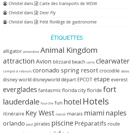
Christel
dans
Carte des transports de WDW
Christel
dans
Deer Fly
Christel
dans
Petit florilège de gastronomie
ÉTIQUETTES
Animal Kingdom
alligator
amandine
attraction
clearwater
Avion
blizzard beach
carte
coronado spring resort
crocodile
compte à rebours
dates
etape
disney world
disneyworld
départ
EPCOT
everest
fort
everglades
fantasmic
florida city
floride
Hotels
lauderdale
hotel
fun
fourche
Key West
miami
naples
itinéraire
marais
mandi
piscine
orlando
Préparatifs
pirates
route
paul