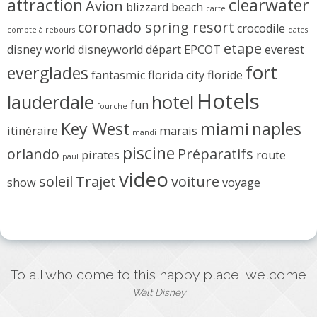
attraction
clearwater
Avion
blizzard beach
carte
coronado spring resort
crocodile
compte à rebours
dates
etape
disney world
disneyworld
départ
EPCOT
everest
fort
everglades
fantasmic
florida city
floride
Hotels
lauderdale
hotel
fun
fourche
Key West
miami
naples
itinéraire
marais
mandi
piscine
orlando
Préparatifs
pirates
route
paul
video
soleil
Trajet
voiture
show
voyage
To all who come to this happy place, welcome
Walt Disney