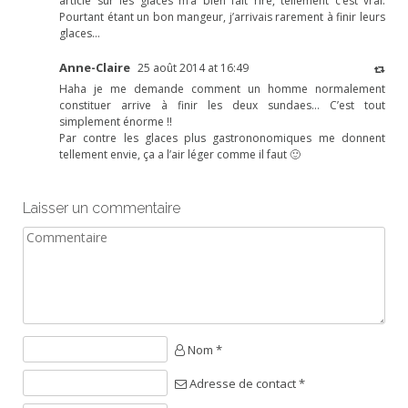
article sur les glaces m’a bien fait rire, tellement c’est vrai.
Pourtant étant un bon mangeur, j’arrivais rarement à finir leurs
glaces…
Anne-Claire
25 août 2014 at 16:49
Haha je me demande comment un homme normalement
constituer arrive à finir les deux sundaes… C’est tout
simplement énorme !!
Par contre les glaces plus gastrononomiques me donnent
tellement envie, ça a l’air léger comme il faut 🙂
Laisser un commentaire
Nom *
Adresse de contact *