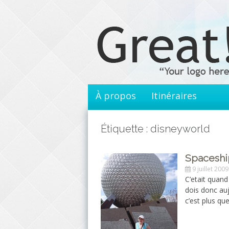
Aller
au
contenu
principal
À propos
Itinéraires
Étiquette : disneyworld
Spaceshi
9 juillet 2009
C’etait quan
dois donc auj
c’est plus que 