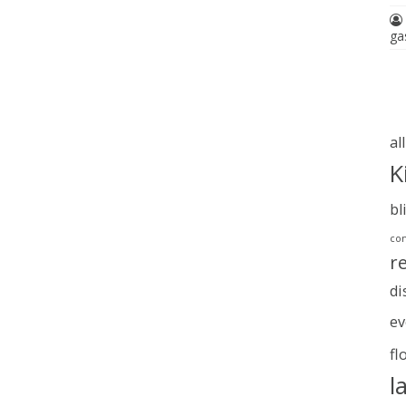
ga
al
K
bl
com
r
di
ev
fl
l