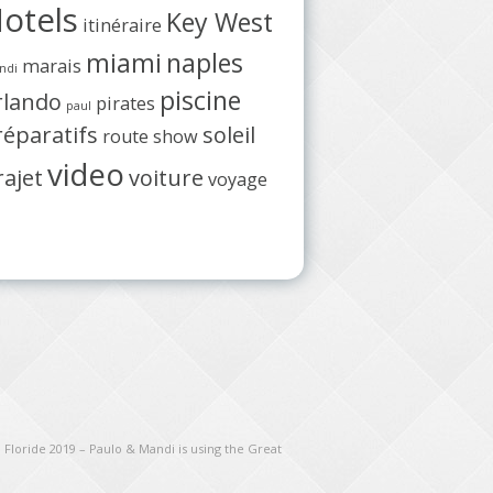
otels
Key West
itinéraire
miami
naples
marais
ndi
piscine
rlando
pirates
paul
réparatifs
soleil
route
show
video
rajet
voiture
voyage
 Floride 2019 – Paulo & Mandi is using the Great