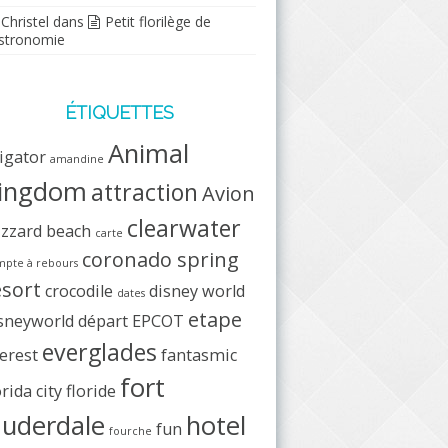
Christel
dans
Petit florilège de
stronomie
ÉTIQUETTES
Animal
ligator
amandine
ingdom
attraction
Avion
clearwater
izzard beach
carte
coronado spring
pte à rebours
esort
crocodile
disney world
dates
etape
sneyworld
départ
EPCOT
everglades
erest
fantasmic
fort
orida city
floride
auderdale
hotel
fun
fourche