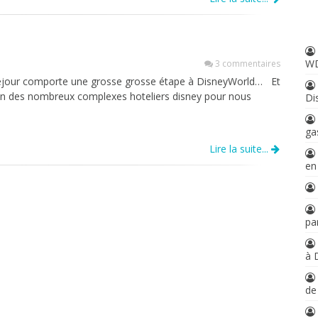
W
3 commentaires
éjour comporte une grosse grosse étape à DisneyWorld… Et
 un des nombreux complexes hoteliers disney pour nous
Di
ga
Lire la suite...
en
par
à 
d