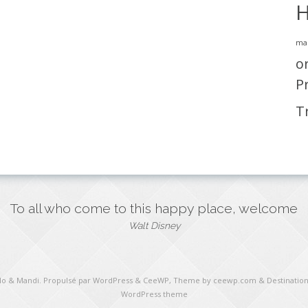
H
ma
o
P
T
To all who come to this happy place, welcome
Walt Disney
ulo & Mandi
. Propulsé par WordPress
&
CeeWP,
Theme by ceewp.com
&
Destination
WordPress theme