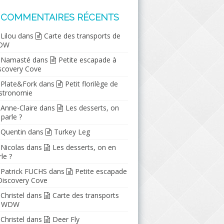
COMMENTAIRES RÉCENTS
Lilou
dans
Carte des transports de
DW
Namasté
dans
Petite escapade à
scovery Cove
Plate&Fork
dans
Petit florilège de
stronomie
Anne-Claire
dans
Les desserts, on
 parle ?
Quentin
dans
Turkey Leg
Nicolas
dans
Les desserts, on en
le ?
Patrick FUCHS
dans
Petite escapade
Discovery Cove
Christel
dans
Carte des transports
e WDW
Christel
dans
Deer Fly