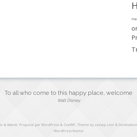
H
ma
o
P
T
To all who come to this happy place, welcome
Walt Disney
ulo & Mandi
. Propulsé par WordPress
&
CeeWP,
Theme by ceewp.com
&
Destination
WordPress theme