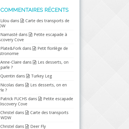
COMMENTAIRES RÉCENTS
Lilou
dans
Carte des transports de
DW
Namasté
dans
Petite escapade à
scovery Cove
Plate&Fork
dans
Petit florilège de
stronomie
Anne-Claire
dans
Les desserts, on
 parle ?
Quentin
dans
Turkey Leg
Nicolas
dans
Les desserts, on en
le ?
Patrick FUCHS
dans
Petite escapade
Discovery Cove
Christel
dans
Carte des transports
e WDW
Christel
dans
Deer Fly