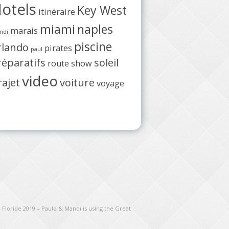
otels
Key West
itinéraire
miami
naples
marais
ndi
piscine
rlando
pirates
paul
réparatifs
soleil
route
show
video
rajet
voiture
voyage
 Floride 2019 – Paulo & Mandi is using the Great