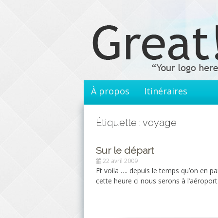
Aller
au
contenu
principal
À propos
Itinéraires
Étiquette : voyage
Sur le départ
22 avril 2009
Et voila …. depuis le temps qu’on en parl
cette heure ci nous serons à l’aéropo