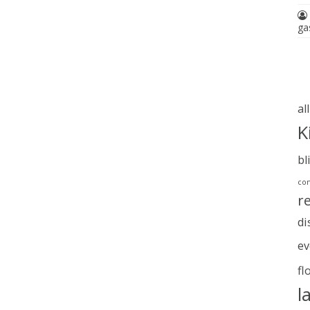
ga
al
K
bl
com
r
di
ev
fl
l