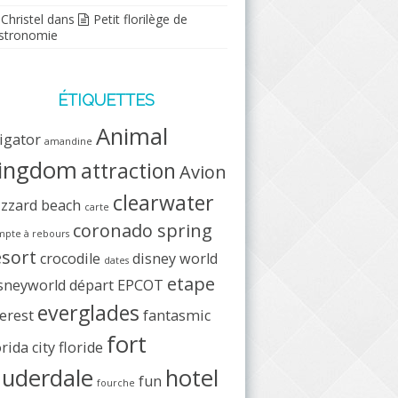
Christel
dans
Petit florilège de
stronomie
ÉTIQUETTES
Animal
ligator
amandine
ingdom
attraction
Avion
clearwater
izzard beach
carte
coronado spring
pte à rebours
esort
crocodile
disney world
dates
etape
sneyworld
départ
EPCOT
everglades
erest
fantasmic
fort
orida city
floride
auderdale
hotel
fun
fourche