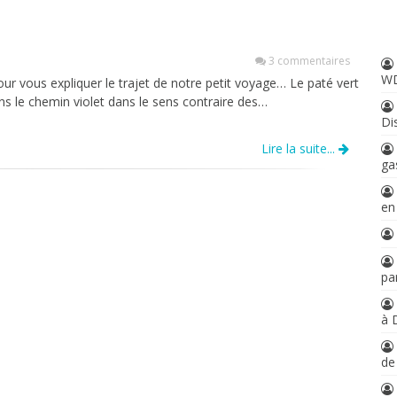
3 commentaires
W
pour vous expliquer le trajet de notre petit voyage… Le paté vert
ons le chemin violet dans le sens contraire des…
Di
Lire la suite...
ga
en
par
à 
d