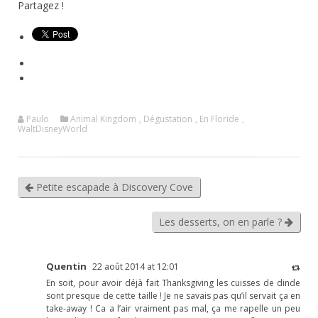
Partagez !
Paulo
Animal Kingdom
,
Dégustation
,
En Floride
,
WaltDisneyWorld
Petite escapade à Discovery Cove
Les desserts, on en parle ?
Quentin
22 août 2014 at 12:01
En soit, pour avoir déjà fait Thanksgiving les cuisses de dinde
sont presque de cette taille ! Je ne savais pas qu’il servait ça en
take-away ! Ca a l’air vraiment pas mal, ça me rapelle un peu