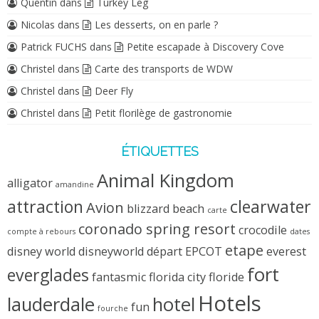
Quentin
dans
Turkey Leg
Nicolas
dans
Les desserts, on en parle ?
Patrick FUCHS
dans
Petite escapade à Discovery Cove
Christel
dans
Carte des transports de WDW
Christel
dans
Deer Fly
Christel
dans
Petit florilège de gastronomie
ÉTIQUETTES
Animal Kingdom
alligator
amandine
attraction
clearwater
Avion
blizzard beach
carte
coronado spring resort
crocodile
compte à rebours
dates
etape
disney world
disneyworld
départ
EPCOT
everest
fort
everglades
fantasmic
florida city
floride
Hotels
lauderdale
hotel
fun
fourche