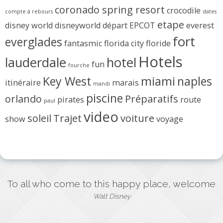
coronado spring resort
crocodile
compte à rebours
dates
etape
disney world
disneyworld
départ
EPCOT
everest
fort
everglades
fantasmic
florida city
floride
Hotels
lauderdale
hotel
fun
fourche
Key West
miami
naples
itinéraire
marais
mandi
piscine
orlando
Préparatifs
pirates
route
paul
video
soleil
Trajet
voiture
show
voyage
To all who come to this happy place, welcome
Walt Disney