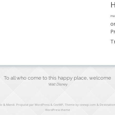
H
ma
o
P
T
To all who come to this happy place, welcome
Walt Disney
ulo & Mandi
. Propulsé par WordPress
&
CeeWP,
Theme by ceewp.com
&
Destination
WordPress theme