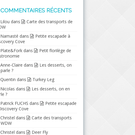
COMMENTAIRES RÉCENTS
Lilou
dans
Carte des transports de
DW
Namasté
dans
Petite escapade à
scovery Cove
Plate&Fork
dans
Petit florilège de
stronomie
Anne-Claire
dans
Les desserts, on
 parle ?
Quentin
dans
Turkey Leg
Nicolas
dans
Les desserts, on en
le ?
Patrick FUCHS
dans
Petite escapade
Discovery Cove
Christel
dans
Carte des transports
e WDW
Christel
dans
Deer Fly