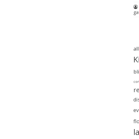
ga
al
K
bl
com
r
di
ev
fl
l