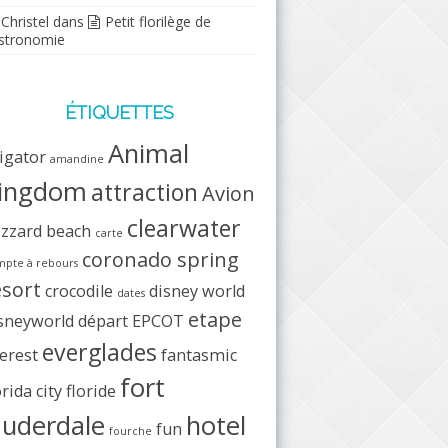
Christel
dans
Petit florilège de
stronomie
ÉTIQUETTES
Animal
ligator
amandine
ingdom
attraction
Avion
clearwater
izzard beach
carte
coronado spring
pte à rebours
esort
crocodile
disney world
dates
etape
sneyworld
départ
EPCOT
everglades
erest
fantasmic
fort
orida city
floride
auderdale
hotel
fun
fourche