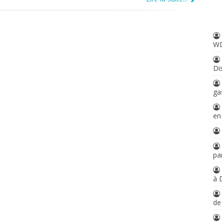
W
Di
ga
en
par
à 
d