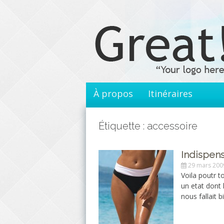
Aller
au
contenu
principal
À propos
Itinéraires
Étiquette : accessoire
Indispens
29 mars 200
Voila poutr t
un etat dont 
nous fallait 