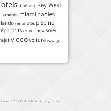
otels
Key West
itinéraire
miami
naples
marais
ndi
piscine
rlando
pirates
paul
réparatifs
soleil
route
show
video
rajet
voiture
voyage
 Floride 2019 – Paulo & Mandi is using the Great