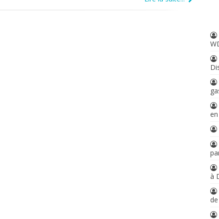
W
Di
ga
en
par
à 
d