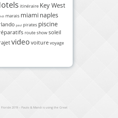
otels
Key West
itinéraire
miami
naples
marais
ndi
piscine
rlando
pirates
paul
réparatifs
soleil
route
show
video
rajet
voiture
voyage
 Floride 2019 – Paulo & Mandi is using the Great