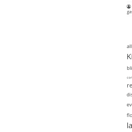
ga
al
K
bl
com
r
di
ev
fl
l