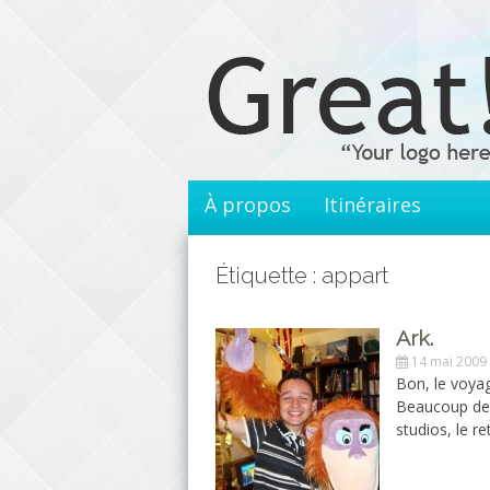
Aller
au
contenu
principal
À propos
Itinéraires
Étiquette : appart
Ark.
14 mai 2009
Bon, le voyag
Beaucoup de 
studios, le r