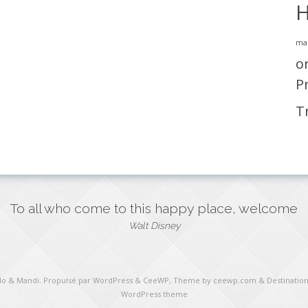
H
ma
o
P
T
To all who come to this happy place, welcome
Walt Disney
ulo & Mandi
. Propulsé par WordPress
&
CeeWP,
Theme by ceewp.com
&
Destination
WordPress theme