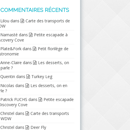
COMMENTAIRES RÉCENTS
Lilou
dans
Carte des transports de
DW
Namasté
dans
Petite escapade à
scovery Cove
Plate&Fork
dans
Petit florilège de
stronomie
Anne-Claire
dans
Les desserts, on
 parle ?
Quentin
dans
Turkey Leg
Nicolas
dans
Les desserts, on en
le ?
Patrick FUCHS
dans
Petite escapade
Discovery Cove
Christel
dans
Carte des transports
e WDW
Christel
dans
Deer Fly