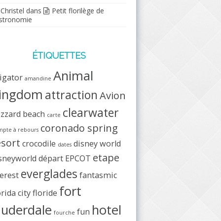
Christel
dans
Petit florilège de
stronomie
ÉTIQUETTES
Animal
ligator
amandine
ingdom
attraction
Avion
clearwater
izzard beach
carte
coronado spring
pte à rebours
esort
crocodile
disney world
dates
etape
sneyworld
départ
EPCOT
everglades
erest
fantasmic
fort
orida city
floride
auderdale
hotel
fun
fourche