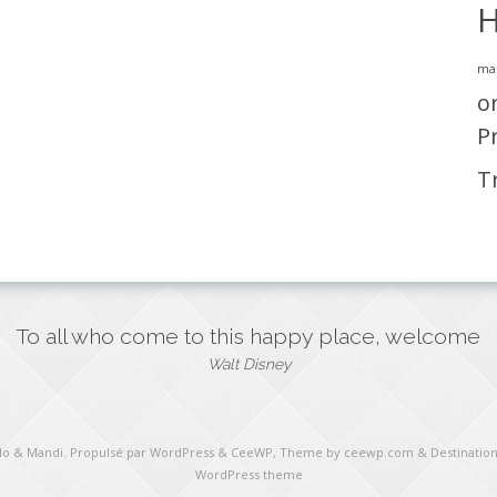
H
ma
o
P
T
To all who come to this happy place, welcome
Walt Disney
ulo & Mandi
. Propulsé par WordPress
&
CeeWP,
Theme by ceewp.com
&
Destination
WordPress theme