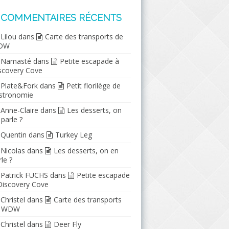
COMMENTAIRES RÉCENTS
Lilou
dans
Carte des transports de
DW
Namasté
dans
Petite escapade à
scovery Cove
Plate&Fork
dans
Petit florilège de
stronomie
Anne-Claire
dans
Les desserts, on
 parle ?
Quentin
dans
Turkey Leg
Nicolas
dans
Les desserts, on en
le ?
Patrick FUCHS
dans
Petite escapade
Discovery Cove
Christel
dans
Carte des transports
e WDW
Christel
dans
Deer Fly