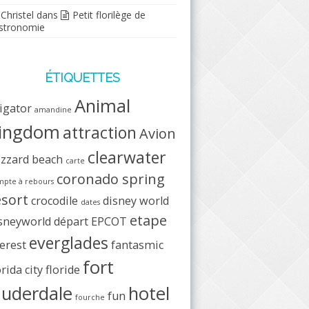
Christel
dans
Petit florilège de
stronomie
ÉTIQUETTES
Animal
ligator
amandine
ingdom
attraction
Avion
clearwater
izzard beach
carte
coronado spring
pte à rebours
esort
crocodile
disney world
dates
etape
sneyworld
départ
EPCOT
everglades
erest
fantasmic
fort
orida city
floride
auderdale
hotel
fun
fourche