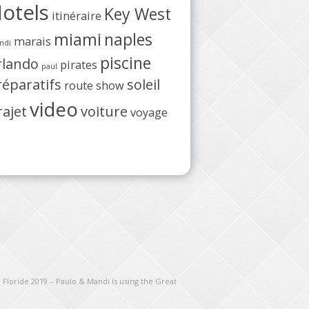
otels
Key West
itinéraire
miami
naples
marais
ndi
piscine
rlando
pirates
paul
réparatifs
soleil
route
show
video
rajet
voiture
voyage
 Floride 2019 – Paulo & Mandi is using the Great