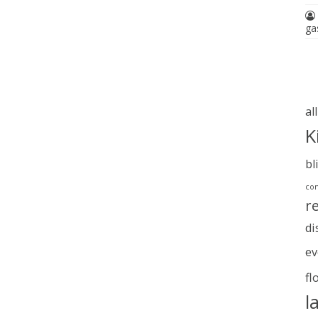
ga
al
K
bl
com
r
di
ev
fl
l