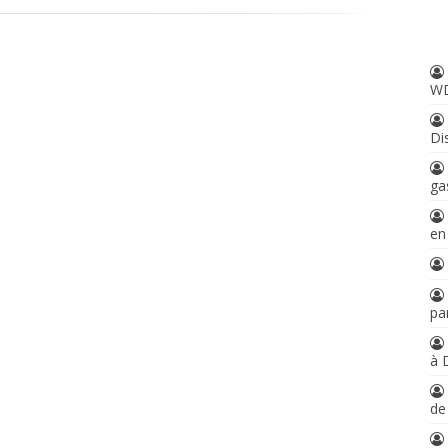
W
Di
ga
en
par
à 
d