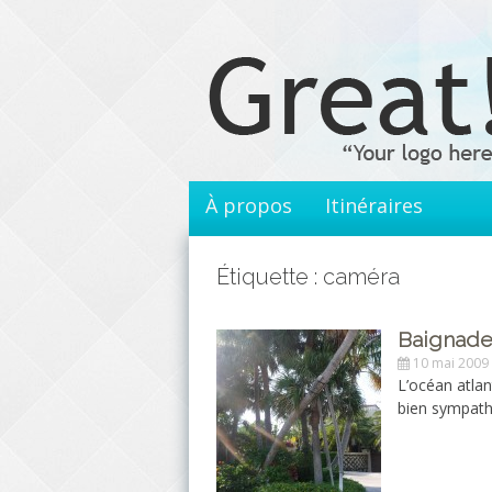
Aller
au
contenu
principal
À propos
Itinéraires
Étiquette : caméra
Baignade
10 mai 2009
L’océan atlan
bien sympathi