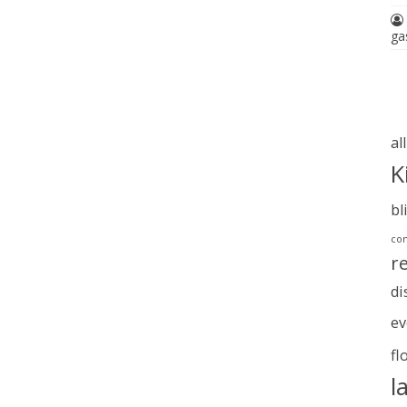
ga
al
K
bl
com
r
di
ev
fl
l