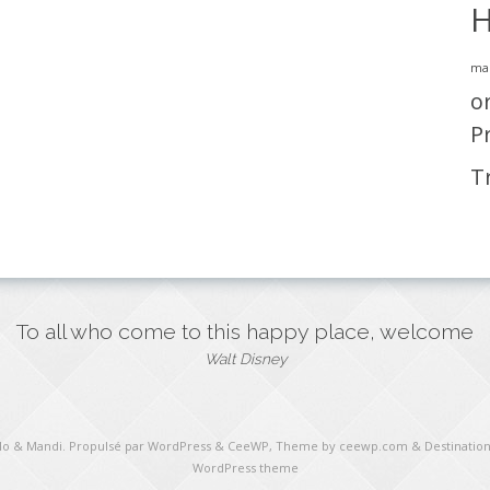
H
ma
o
P
T
To all who come to this happy place, welcome
Walt Disney
ulo & Mandi
. Propulsé par WordPress
&
CeeWP,
Theme by ceewp.com
&
Destination
WordPress theme