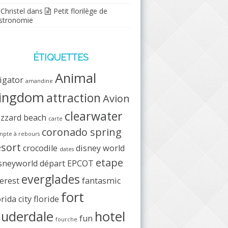
Christel
dans
Petit florilège de
stronomie
ÉTIQUETTES
Animal
ligator
amandine
ingdom
attraction
Avion
clearwater
izzard beach
carte
coronado spring
pte à rebours
esort
crocodile
disney world
dates
etape
sneyworld
départ
EPCOT
everglades
erest
fantasmic
fort
orida city
floride
auderdale
hotel
fun
fourche