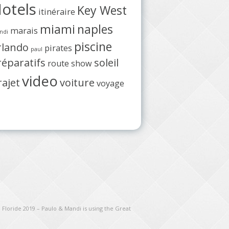
otels
Key West
itinéraire
miami
naples
marais
ndi
piscine
rlando
pirates
paul
réparatifs
soleil
route
show
video
rajet
voiture
voyage
 Floride 2019 – Paulo & Mandi is using the Great