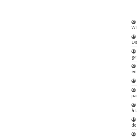
W
Di
ga
en
par
à 
d