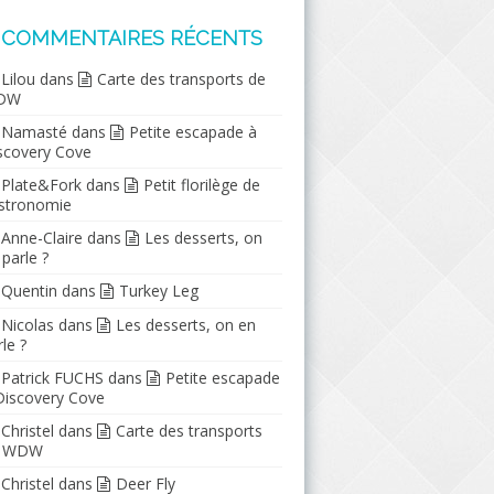
COMMENTAIRES RÉCENTS
Lilou
dans
Carte des transports de
DW
Namasté
dans
Petite escapade à
scovery Cove
Plate&Fork
dans
Petit florilège de
stronomie
Anne-Claire
dans
Les desserts, on
 parle ?
Quentin
dans
Turkey Leg
Nicolas
dans
Les desserts, on en
le ?
Patrick FUCHS
dans
Petite escapade
Discovery Cove
Christel
dans
Carte des transports
e WDW
Christel
dans
Deer Fly