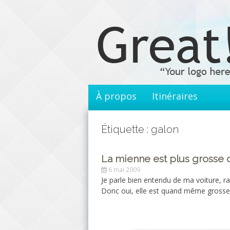
Aller
au
contenu
principal
À propos
Itinéraires
Étiquette : galon
La mienne est plus grosse q
6 mai 2009
Je parle bien entendu de ma voiture, r
Donc oui, elle est quand même grosse