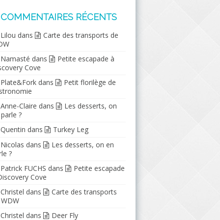
COMMENTAIRES RÉCENTS
Lilou
dans
Carte des transports de
DW
Namasté
dans
Petite escapade à
scovery Cove
Plate&Fork
dans
Petit florilège de
stronomie
Anne-Claire
dans
Les desserts, on
 parle ?
Quentin
dans
Turkey Leg
Nicolas
dans
Les desserts, on en
le ?
Patrick FUCHS
dans
Petite escapade
Discovery Cove
Christel
dans
Carte des transports
e WDW
Christel
dans
Deer Fly