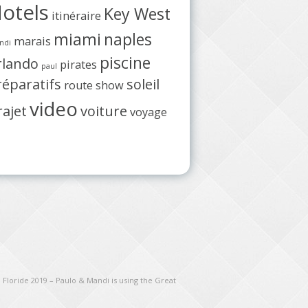
otels
Key West
itinéraire
miami
naples
marais
ndi
piscine
rlando
pirates
paul
réparatifs
soleil
route
show
video
rajet
voiture
voyage
 Floride 2019 – Paulo & Mandi is using the Great