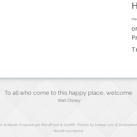
H
ma
o
P
T
To all who come to this happy place, welcome
Walt Disney
ulo & Mandi
. Propulsé par WordPress
&
CeeWP,
Theme by ceewp.com
&
Destination
WordPress theme