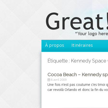
Aller
au
contenu
principal
À propos
Itinéraires
Étiquette : Kennedy Space
Cocoa Beach – Kennedy spa
8 avril 2009
Une fois n’est pas coutume c’es tmoi qu
car revoilà Orlando et donc la fin du 