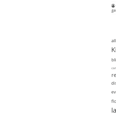
ga
al
K
bl
com
r
di
ev
fl
l