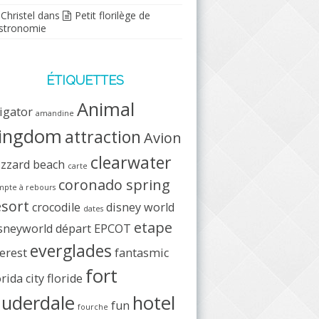
Christel
dans
Petit florilège de
stronomie
ÉTIQUETTES
Animal
ligator
amandine
ingdom
attraction
Avion
clearwater
izzard beach
carte
coronado spring
pte à rebours
esort
crocodile
disney world
dates
etape
sneyworld
départ
EPCOT
everglades
erest
fantasmic
fort
orida city
floride
auderdale
hotel
fun
fourche