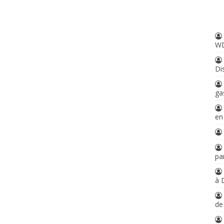
W
Di
ga
en
par
à 
d