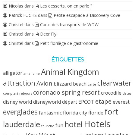
Nicolas
dans
Les desserts, on en parle ?
Patrick FUCHS
dans
Petite escapade à Discovery Cove
Christel
dans
Carte des transports de WDW
Christel
dans
Deer Fly
Christel
dans
Petit florilège de gastronomie
ÉTIQUETTES
Animal Kingdom
alligator
amandine
attraction
clearwater
Avion
blizzard beach
carte
coronado spring resort
crocodile
compte à rebours
dates
etape
disney world
disneyworld
départ
EPCOT
everest
fort
everglades
fantasmic
florida city
floride
Hotels
lauderdale
hotel
fun
fourche