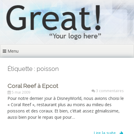
Aller
au
contenu
principal
Menu
Étiquette : poisson
Coral Reef à Epcot
3 commentaires
5 mai 2009
Pour notre dernier jour à DisneyWorld, nous avions choisi le
« Coral Reef », restaurant plus au moins au milieu des
poissons et des coraux. Et bien, c’était assez génialissime,
aussi bien pour le repas que pour…
Lire la suite...