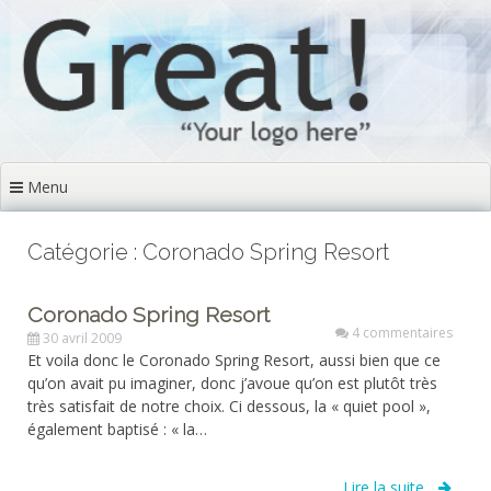
Aller
au
contenu
principal
Menu
Catégorie : Coronado Spring Resort
Coronado Spring Resort
4 commentaires
30 avril 2009
Et voila donc le Coronado Spring Resort, aussi bien que ce
qu’on avait pu imaginer, donc j’avoue qu’on est plutôt très
très satisfait de notre choix. Ci dessous, la « quiet pool »,
également baptisé : « la…
Lire la suite...