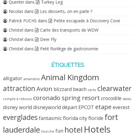
Quentin
dans
Turkey Leg
Nicolas
dans
Les desserts, on en parle ?
Patrick FUCHS
dans
Petite escapade à Discovery Cove
Christel
dans
Carte des transports de WDW
Christel
dans
Deer Fly
Christel
dans
Petit florilège de gastronomie
ÉTIQUETTES
Animal Kingdom
alligator
amandine
attraction
clearwater
Avion
blizzard beach
carte
coronado spring resort
crocodile
compte à rebours
dates
etape
disney world
disneyworld
départ
EPCOT
everest
fort
everglades
fantasmic
florida city
floride
Hotels
lauderdale
hotel
fun
fourche