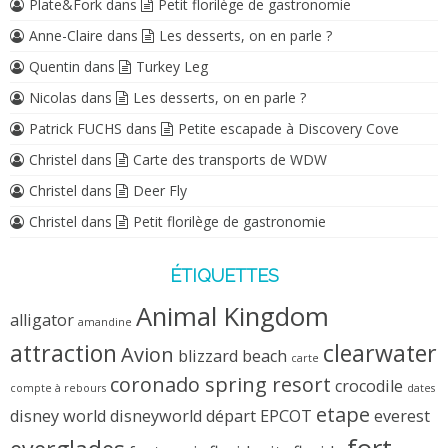
Plate&Fork
dans
Petit florilège de gastronomie
Anne-Claire
dans
Les desserts, on en parle ?
Quentin
dans
Turkey Leg
Nicolas
dans
Les desserts, on en parle ?
Patrick FUCHS
dans
Petite escapade à Discovery Cove
Christel
dans
Carte des transports de WDW
Christel
dans
Deer Fly
Christel
dans
Petit florilège de gastronomie
ÉTIQUETTES
Animal Kingdom
alligator
amandine
attraction
clearwater
Avion
blizzard beach
carte
coronado spring resort
crocodile
compte à rebours
dates
etape
disney world
disneyworld
départ
EPCOT
everest