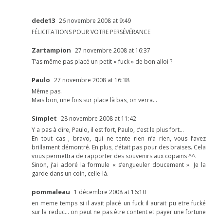
dede13
26 novembre 2008 at 9:49
FÉLICITATIONS POUR VOTRE PERSÉVÉRANCE
Zartampion
27 novembre 2008 at 16:37
T’as même pas placé un petit « fuck » de bon alloi ?
Paulo
27 novembre 2008 at 16:38
Même pas.
Mais bon, une fois sur place là bas, on verra…
Simplet
28 novembre 2008 at 11:42
Y a pas à dire, Paulo, il est fort, Paulo, c’est le plus fort…
En tout cas , bravo, qui ne tente rien n’a rien, vous l’avez
brillament démontré. En plus, c’était pas pour des braises. Cela
vous permettra de rapporter des souvenirs aux copains ^^.
Sinon, j’ai adoré la formule « s’engueuler doucement ». Je la
garde dans un coin, celle-là.
pommaleau
1 décembre 2008 at 16:10
en meme temps si il avait placé un fuck il aurait pu etre fucké
sur la reduc… on peut ne pas être content et payer une fortune