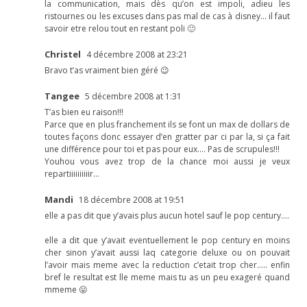
la communication, mais dès qu’on est impoli, adieu les
ristournes ou les excuses dans pas mal de cas à disney… il faut
savoir etre relou tout en restant poli 🙂
Christel
4 décembre 2008 at 23:21
Bravo t’as vraiment bien géré 😉
Tangee
5 décembre 2008 at 1:31
T’as bien eu raison!!!
Parce que en plus franchement ils se font un max de dollars de
toutes façons donc essayer d’en gratter par ci par la, si ça fait
une différence pour toi et pas pour eux…. Pas de scrupules!!!
Youhou vous avez trop de la chance moi aussi je veux
repartiiiiiiiiiir…
Mandi
18 décembre 2008 at 19:51
elle a pas dit que y’avais plus aucun hotel sauf le pop century….
elle a dit que y’avait eventuellement le pop century en moins
cher sinon y’avait aussi laq categorie deluxe ou on pouvait
l’avoir mais meme avec la reduction c’etait trop cher….. enfin
bref le resultat est lle meme mais tu as un peu exageré quand
mmeme 😛