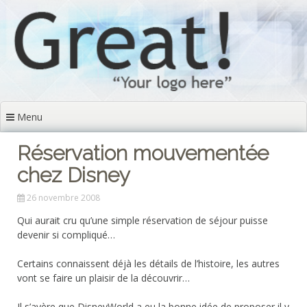
Aller
au
contenu
principal
Menu
Réservation mouvementée
chez Disney
26 novembre 2008
Qui aurait cru qu’une simple réservation de séjour puisse
devenir si compliqué…
Certains connaissent déjà les détails de l’histoire, les autres
vont se faire un plaisir de la découvrir…
Il s’avère que DisneyWorld a eu la bonne idée de proposer il y