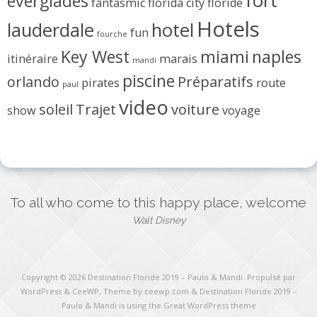
fort
everglades
fantasmic
florida city
floride
Hotels
lauderdale
hotel
fun
fourche
Key West
miami
naples
itinéraire
marais
mandi
piscine
orlando
Préparatifs
pirates
route
paul
video
soleil
Trajet
voiture
show
voyage
To all who come to this happy place, welcome
Walt Disney
Copyright © 2026
Destination Floride 2019 – Paulo & Mandi
. Propulsé par
WordPress
&
CeeWP,
Theme by ceewp.com
&
Destination Floride 2019 –
Paulo & Mandi is using the Great WordPress theme