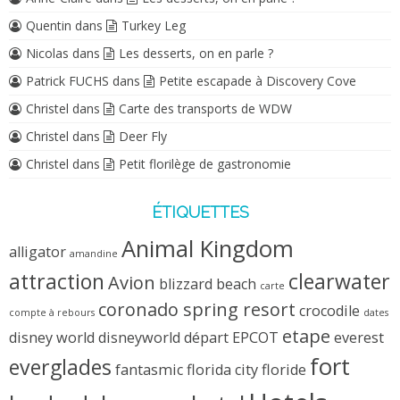
Quentin
dans
Turkey Leg
Nicolas
dans
Les desserts, on en parle ?
Patrick FUCHS
dans
Petite escapade à Discovery Cove
Christel
dans
Carte des transports de WDW
Christel
dans
Deer Fly
Christel
dans
Petit florilège de gastronomie
ÉTIQUETTES
Animal Kingdom
alligator
amandine
attraction
clearwater
Avion
blizzard beach
carte
coronado spring resort
crocodile
compte à rebours
dates
etape
disney world
disneyworld
départ
EPCOT
everest
fort
everglades
fantasmic
florida city
floride