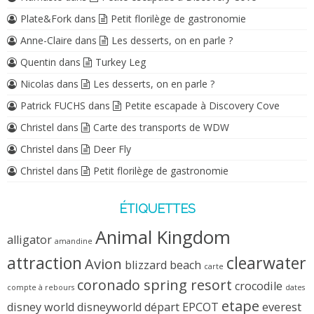
Plate&Fork
dans
Petit florilège de gastronomie
Anne-Claire
dans
Les desserts, on en parle ?
Quentin
dans
Turkey Leg
Nicolas
dans
Les desserts, on en parle ?
Patrick FUCHS
dans
Petite escapade à Discovery Cove
Christel
dans
Carte des transports de WDW
Christel
dans
Deer Fly
Christel
dans
Petit florilège de gastronomie
ÉTIQUETTES
Animal Kingdom
alligator
amandine
attraction
clearwater
Avion
blizzard beach
carte
coronado spring resort
crocodile
compte à rebours
dates
etape
disney world
disneyworld
départ
EPCOT
everest