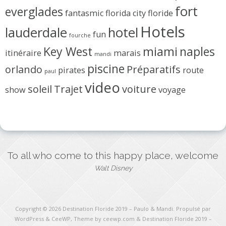
fort
everglades
fantasmic
florida city
floride
Hotels
lauderdale
hotel
fun
fourche
Key West
miami
naples
itinéraire
marais
mandi
piscine
orlando
Préparatifs
pirates
route
paul
video
soleil
Trajet
voiture
show
voyage
To all who come to this happy place, welcome
Walt Disney
Copyright © 2026
Destination Floride 2019 – Paulo & Mandi
. Propulsé par
WordPress
&
CeeWP,
Theme by ceewp.com
&
Destination Floride 2019 –