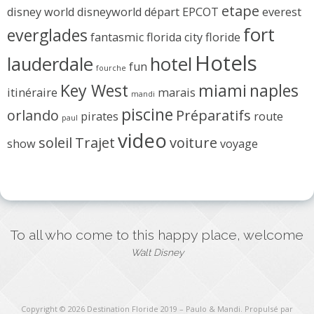
etape
disney world
disneyworld
départ
EPCOT
everest
fort
everglades
fantasmic
florida city
floride
Hotels
lauderdale
hotel
fun
fourche
Key West
miami
naples
itinéraire
marais
mandi
piscine
orlando
Préparatifs
pirates
route
paul
video
soleil
Trajet
voiture
show
voyage
To all who come to this happy place, welcome
Walt Disney
Copyright © 2026
Destination Floride 2019 – Paulo & Mandi
. Propulsé par