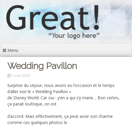
Aller
au
contenu
principal
Menu
Wedding Pavillon
5 mai 2009
Surprise du séjour, nous avons eu l’occasion et le temps
d’aller voir le « Wedding Pavillon »
de Disney World. Car oui : y’en a qui s’y marie… Bon certes,
ça parait loufoque, on est
d’accord. Mais effectivement, ça peut avoir son charme
comme ces quelques photos le