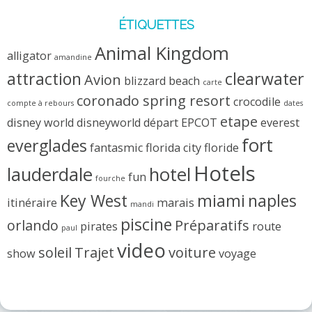
ÉTIQUETTES
Animal Kingdom
alligator
amandine
attraction
clearwater
Avion
blizzard beach
carte
coronado spring resort
crocodile
compte à rebours
dates
etape
disney world
disneyworld
départ
EPCOT
everest
fort
everglades
fantasmic
florida city
floride
Hotels
lauderdale
hotel
fun
fourche
Key West
miami
naples
itinéraire
marais
mandi
piscine
orlando
Préparatifs
pirates
route
paul
video
soleil
Trajet
voiture
show
voyage