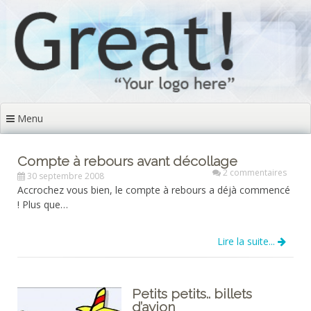
Aller
au
contenu
principal
Menu
Compte à rebours avant décollage
2 commentaires
30 septembre 2008
Accrochez vous bien, le compte à rebours a déjà commencé
! Plus que…
Lire la suite...
Petits petits.. billets
d’avion