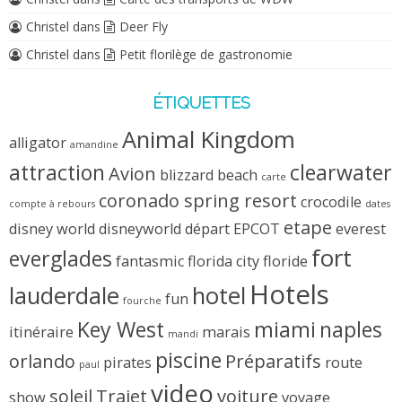
Christel
dans
Deer Fly
Christel
dans
Petit florilège de gastronomie
ÉTIQUETTES
Animal Kingdom
alligator
amandine
attraction
clearwater
Avion
blizzard beach
carte
coronado spring resort
crocodile
compte à rebours
dates
etape
disney world
disneyworld
départ
EPCOT
everest
fort
everglades
fantasmic
florida city
floride
Hotels
lauderdale
hotel
fun
fourche
Key West
miami
naples
itinéraire
marais
mandi
piscine
orlando
Préparatifs
pirates
route
paul
video
soleil
Trajet
voiture
show
voyage