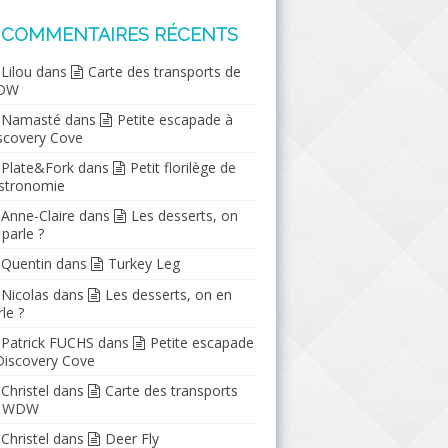
COMMENTAIRES RÉCENTS
Lilou
dans
Carte des transports de
DW
Namasté
dans
Petite escapade à
scovery Cove
Plate&Fork
dans
Petit florilège de
stronomie
Anne-Claire
dans
Les desserts, on
 parle ?
Quentin
dans
Turkey Leg
Nicolas
dans
Les desserts, on en
le ?
Patrick FUCHS
dans
Petite escapade
Discovery Cove
Christel
dans
Carte des transports
e WDW
Christel
dans
Deer Fly