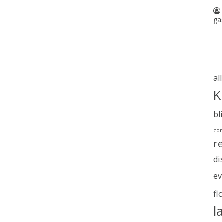
ga
al
K
bl
com
r
di
ev
fl
l