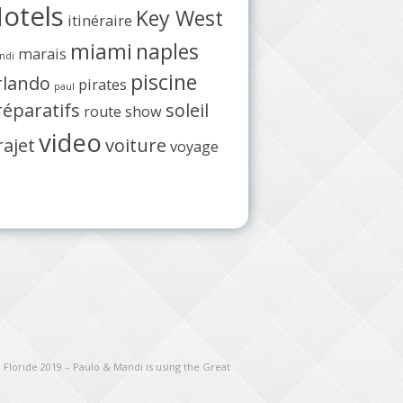
otels
Key West
itinéraire
miami
naples
marais
ndi
piscine
rlando
pirates
paul
réparatifs
soleil
route
show
video
rajet
voiture
voyage
 Floride 2019 – Paulo & Mandi is using the Great