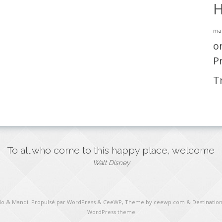
H
ma
o
P
T
To all who come to this happy place, welcome
Walt Disney
ulo & Mandi
. Propulsé par WordPress
&
CeeWP,
Theme by ceewp.com
&
Destination
WordPress theme