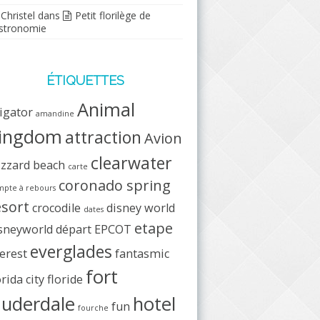
Christel
dans
Petit florilège de
stronomie
ÉTIQUETTES
Animal
ligator
amandine
ingdom
attraction
Avion
clearwater
izzard beach
carte
coronado spring
pte à rebours
esort
crocodile
disney world
dates
etape
sneyworld
départ
EPCOT
everglades
erest
fantasmic
fort
orida city
floride
auderdale
hotel
fun
fourche