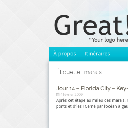
Aller
au
contenu
principal
À propos
Itinéraires
Étiquette : marais
Jour 14 – Florida City – Ke
4 février 2009
Après cet étape au milieu des marais
ponts et d’îles ! Cerné par l’océan à g