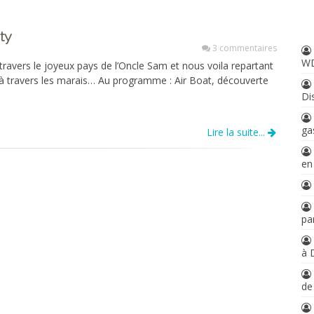
ty
3 commentaires
W
ravers le joyeux pays de l’Oncle Sam et nous voila repartant
à travers les marais… Au programme : Air Boat, découverte
Di
ga
Lire la suite...
en
par
à 
d