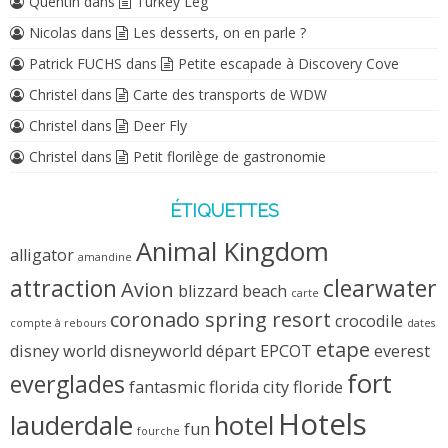
Quentin
dans
Turkey Leg
Nicolas
dans
Les desserts, on en parle ?
Patrick FUCHS
dans
Petite escapade à Discovery Cove
Christel
dans
Carte des transports de WDW
Christel
dans
Deer Fly
Christel
dans
Petit florilège de gastronomie
ÉTIQUETTES
Animal Kingdom
alligator
amandine
attraction
clearwater
Avion
blizzard beach
carte
coronado spring resort
crocodile
compte à rebours
dates
etape
disney world
disneyworld
départ
EPCOT
everest
fort
everglades
fantasmic
florida city
floride
Hotels
lauderdale
hotel
fun
fourche