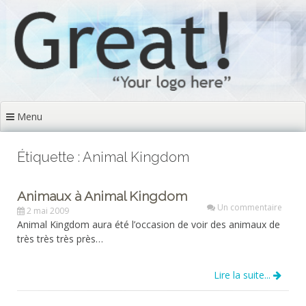
Aller
au
contenu
principal
Menu
Étiquette : Animal Kingdom
Animaux à Animal Kingdom
Un commentaire
2 mai 2009
Animal Kingdom aura été l’occasion de voir des animaux de
très très très près…
Lire la suite...