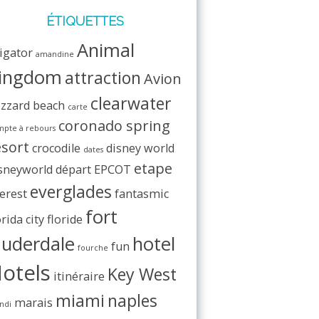
ÉTIQUETTES
Animal
ligator
amandine
ingdom
attraction
Avion
clearwater
izzard beach
carte
coronado spring
pte à rebours
esort
crocodile
disney world
dates
etape
sneyworld
départ
EPCOT
everglades
erest
fantasmic
fort
orida city
floride
auderdale
hotel
fun
fourche
otels
Key West
itinéraire
miami
naples
marais
ndi