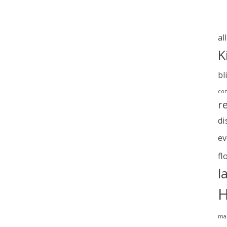
al
K
bl
com
r
di
ev
fl
l
H
ma