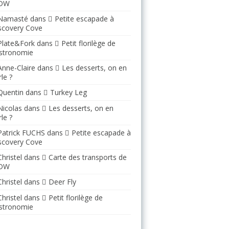
DW
Namasté
dans
Petite escapade à
scovery Cove
Plate&Fork
dans
Petit florilège de
stronomie
Anne-Claire
dans
Les desserts, on en
le ?
Quentin
dans
Turkey Leg
Nicolas
dans
Les desserts, on en
le ?
Patrick FUCHS
dans
Petite escapade à
scovery Cove
Christel
dans
Carte des transports de
DW
Christel
dans
Deer Fly
Christel
dans
Petit florilège de
stronomie