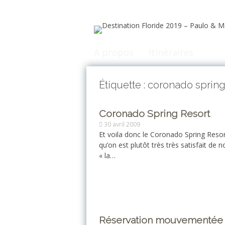
Aller
au
contenu
principal
À propos
Itinéraires
Étiquette : coronado spring
Coronado Spring Resort
30 avril 2009
Et voila donc le Coronado Spring Resor
qu’on est plutôt très très satisfait de 
« la…
Réservation mouvementée 