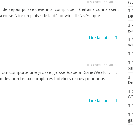
W
9 commentaires
on de séjour puisse devenir si compliqué… Certains connaissent
 vont se faire un plaisir de la découvrir… Il s’avère que
Di
ga
Lire la suite...
par
3 commentaires
par
éjour comporte une grosse grosse étape à DisneyWorld… Et
 un des nombreux complexes hoteliers disney pour nous
Di
W
Lire la suite...
ga