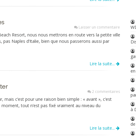
es
W
Laisser un commentaire
Beach Resort, nous nous mettrons en route vers la petite ville
, pas Naples d’Italie, bien que nous passerons aussi par
Di
ga
Lire la suite...
en
ter
2 commentaires
par
 mais c’est pour une raison bien simple : « avant », c’est
e moment, tout n’est pas fixé vraiment au niveau du
à 
d
Lire la suite...