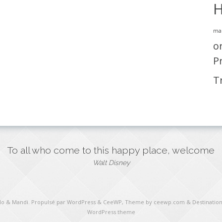
H
ma
o
P
T
To all who come to this happy place, welcome
Walt Disney
ulo & Mandi
. Propulsé par WordPress
&
CeeWP,
Theme by ceewp.com
&
Destination
WordPress theme