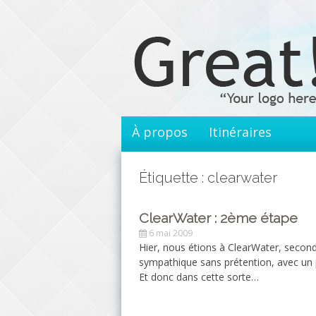
Aller
au
contenu
principal
À propos
Itinéraires
Étiquette : clearwater
ClearWater : 2ème étape
6 mai 2009
Hier, nous étions à ClearWater, secon
sympathique sans prétention, avec un 
Et donc dans cette sorte…