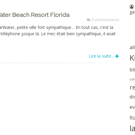
ga
ater Beach Resort Florida
4 commentaires
rWater, petite ville fort sympathique… En tout cas, c’est la
 téléphone jusque là. Le mec était bien sympathique, il avait
al
K
Lire la suite...
bl
com
r
di
ev
fl
l