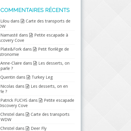
COMMENTAIRES RÉCENTS
Lilou
dans
Carte des transports de
DW
Namasté
dans
Petite escapade à
scovery Cove
Plate&Fork
dans
Petit florilège de
stronomie
Anne-Claire
dans
Les desserts, on
 parle ?
Quentin
dans
Turkey Leg
Nicolas
dans
Les desserts, on en
le ?
Patrick FUCHS
dans
Petite escapade
Discovery Cove
Christel
dans
Carte des transports
e WDW
Christel
dans
Deer Fly