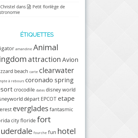
Christel
dans
Petit florilège de
stronomie
ÉTIQUETTES
Animal
ligator
amandine
ingdom
attraction
Avion
clearwater
izzard beach
carte
coronado spring
pte à rebours
esort
crocodile
disney world
dates
etape
sneyworld
départ
EPCOT
everglades
erest
fantasmic
fort
orida city
floride
auderdale
hotel
fun
fourche