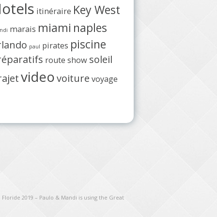
otels
Key West
itinéraire
miami
naples
marais
ndi
piscine
rlando
pirates
paul
réparatifs
soleil
route
show
video
rajet
voiture
voyage
 Floride 2019 – Paulo & Mandi is using the Great