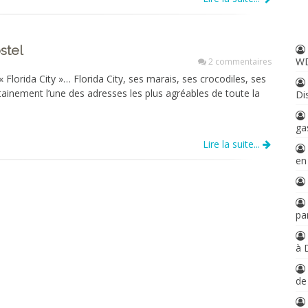
stel
W
2 commentaires
orida City »… Florida City, ses marais, ses crocodiles, ses
ainement l’une des adresses les plus agréables de toute la
Di
ga
Lire la suite...
en
par
à 
d