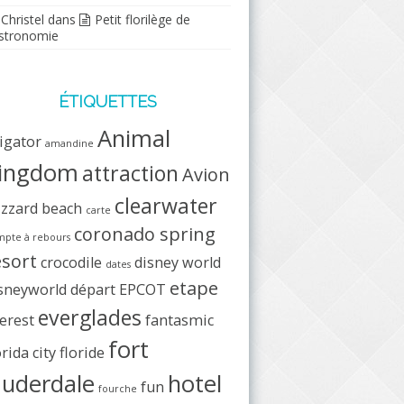
Christel
dans
Petit florilège de
stronomie
ÉTIQUETTES
Animal
ligator
amandine
ingdom
attraction
Avion
clearwater
izzard beach
carte
coronado spring
pte à rebours
esort
crocodile
disney world
dates
etape
sneyworld
départ
EPCOT
everglades
erest
fantasmic
fort
orida city
floride
auderdale
hotel
fun
fourche