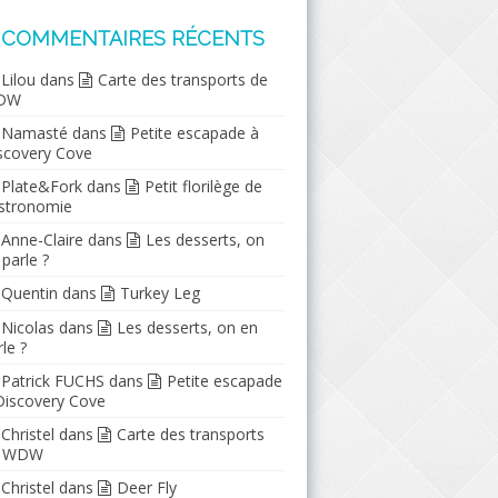
COMMENTAIRES RÉCENTS
Lilou
dans
Carte des transports de
DW
Namasté
dans
Petite escapade à
scovery Cove
Plate&Fork
dans
Petit florilège de
stronomie
Anne-Claire
dans
Les desserts, on
 parle ?
Quentin
dans
Turkey Leg
Nicolas
dans
Les desserts, on en
le ?
Patrick FUCHS
dans
Petite escapade
Discovery Cove
Christel
dans
Carte des transports
e WDW
Christel
dans
Deer Fly