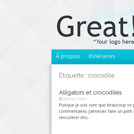
Aller
au
contenu
principal
À propos
Itinéraires
Étiquette : crocodile
Alligators et crocodiles
28 mars 2009
Puisque je suis sure que beaucoup se p
commentaires j’aimerais faire un petit 
rencontrer d’ici…