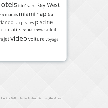
otels
Key West
itinéraire
miami
naples
marais
ndi
piscine
rlando
pirates
paul
réparatifs
soleil
route
show
video
rajet
voiture
voyage
 Floride 2019 – Paulo & Mandi is using the Great