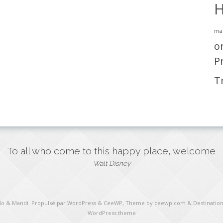
H
ma
o
P
T
To all who come to this happy place, welcome
Walt Disney
ulo & Mandi
. Propulsé par WordPress
&
CeeWP,
Theme by ceewp.com
&
Destination
WordPress theme