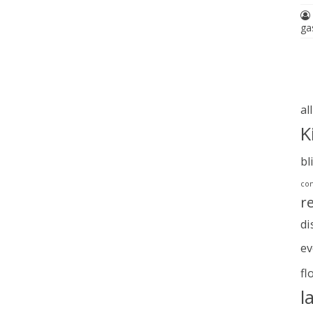
ga
al
K
bl
com
r
di
ev
fl
l