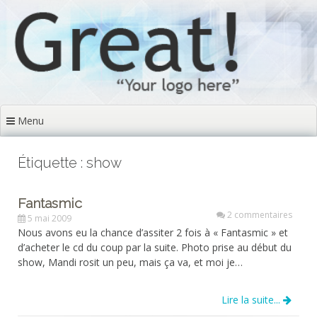
Aller
au
contenu
principal
Menu
Étiquette : show
Fantasmic
2 commentaires
5 mai 2009
Nous avons eu la chance d’assiter 2 fois à « Fantasmic » et
d’acheter le cd du coup par la suite. Photo prise au début du
show, Mandi rosit un peu, mais ça va, et moi je…
Lire la suite...