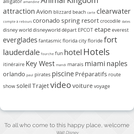
Animal Kingdom
alligator
amandine
attraction
clearwater
Avion
blizzard beach
carte
coronado spring resort
crocodile
compte à rebours
dates
etape
disney world
disneyworld
départ
EPCOT
everest
fort
everglades
fantasmic
florida city
floride
Hotels
lauderdale
hotel
fun
fourche
Key West
miami
naples
itinéraire
marais
mandi
piscine
orlando
Préparatifs
pirates
route
paul
video
soleil
Trajet
voiture
show
voyage
To all who come to this happy place, welcome
Walt Disney