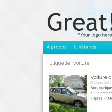
Aller
au
contenu
principal
À propos
Itinéraires
Étiquette : voiture
Voiture d
20 mai 2009
Bon, quelques
eu un petit s
« après » : M