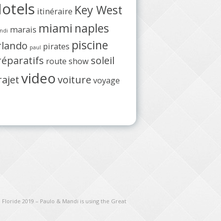
otels
Key West
itinéraire
miami
naples
marais
ndi
piscine
rlando
pirates
paul
réparatifs
soleil
route
show
video
rajet
voiture
voyage
 Floride 2019 – Paulo & Mandi is using the Great