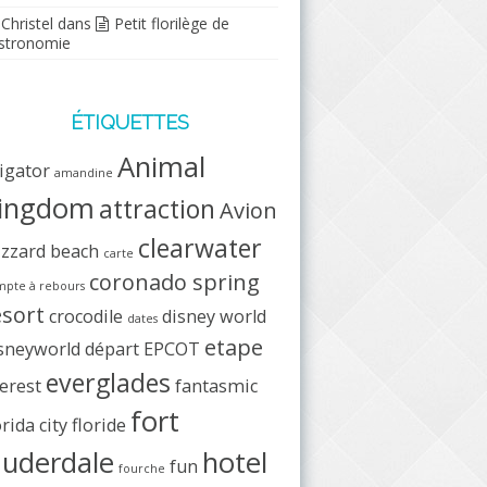
Christel
dans
Petit florilège de
stronomie
ÉTIQUETTES
Animal
ligator
amandine
ingdom
attraction
Avion
clearwater
izzard beach
carte
coronado spring
pte à rebours
esort
crocodile
disney world
dates
etape
sneyworld
départ
EPCOT
everglades
erest
fantasmic
fort
orida city
floride
auderdale
hotel
fun
fourche