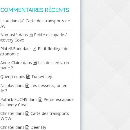
COMMENTAIRES RÉCENTS
Lilou
dans
Carte des transports de
DW
Namasté
dans
Petite escapade à
scovery Cove
Plate&Fork
dans
Petit florilège de
stronomie
Anne-Claire
dans
Les desserts, on
 parle ?
Quentin
dans
Turkey Leg
Nicolas
dans
Les desserts, on en
le ?
Patrick FUCHS
dans
Petite escapade
Discovery Cove
Christel
dans
Carte des transports
e WDW
Christel
dans
Deer Fly