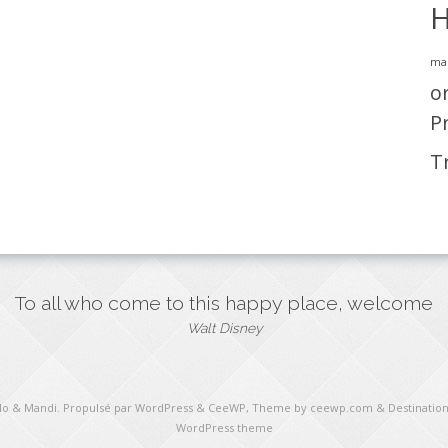
H
ma
o
P
T
To all who come to this happy place, welcome
Walt Disney
ulo & Mandi
. Propulsé par WordPress
&
CeeWP,
Theme by ceewp.com
&
Destination
WordPress theme