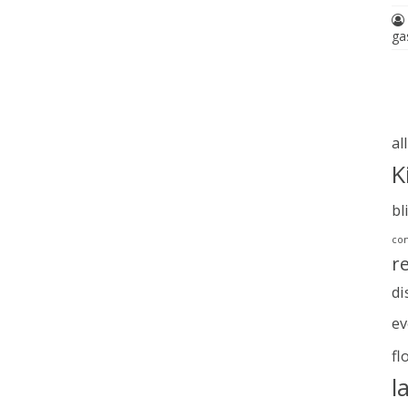
ga
al
K
bl
com
r
di
ev
fl
l