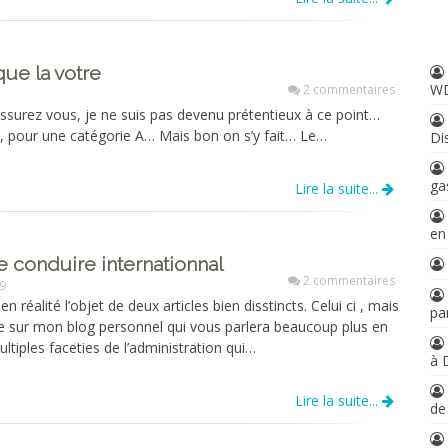
ue la votre
W
2 commentaires
assurez vous, je ne suis pas devenu prétentieux à ce point…
, pour une catégorie A… Mais bon on s’y fait… Le…
Di
ga
Lire la suite...
en
 conduire internationnal
2 commentaires
09
en réalité l’objet de deux articles bien disstincts. Celui ci , mais
par
re sur mon blog personnel qui vous parlera beaucoup plus en
ultiples faceties de l’administration qui…
à 
Lire la suite...
d