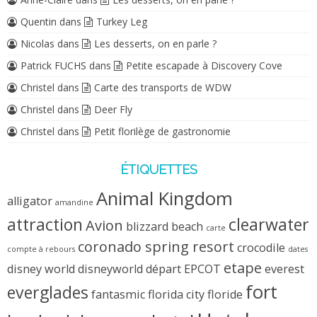
Quentin
dans
Turkey Leg
Nicolas
dans
Les desserts, on en parle ?
Patrick FUCHS
dans
Petite escapade à Discovery Cove
Christel
dans
Carte des transports de WDW
Christel
dans
Deer Fly
Christel
dans
Petit florilège de gastronomie
ÉTIQUETTES
Animal Kingdom
alligator
amandine
attraction
clearwater
Avion
blizzard beach
carte
coronado spring resort
crocodile
compte à rebours
dates
etape
disney world
disneyworld
départ
EPCOT
everest
fort
everglades
fantasmic
florida city
floride