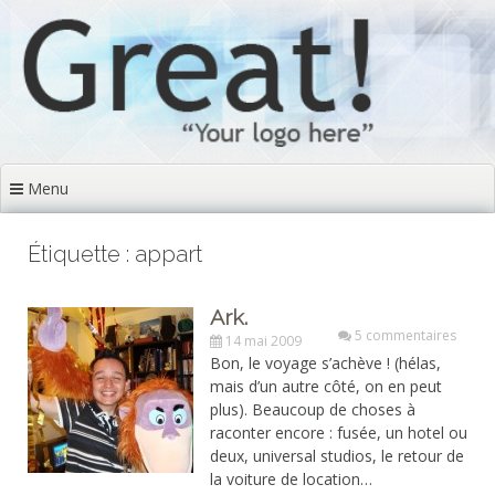
Aller
au
contenu
principal
Menu
Étiquette : appart
Ark.
5 commentaires
14 mai 2009
Bon, le voyage s’achève ! (hélas,
mais d’un autre côté, on en peut
plus). Beaucoup de choses à
raconter encore : fusée, un hotel ou
deux, universal studios, le retour de
la voiture de location…