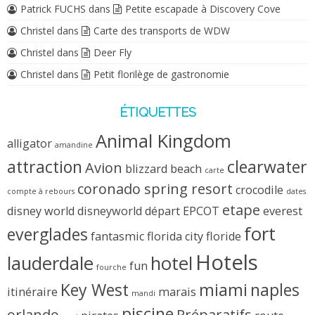
Patrick FUCHS
dans
Petite escapade à Discovery Cove
Christel
dans
Carte des transports de WDW
Christel
dans
Deer Fly
Christel
dans
Petit florilège de gastronomie
ÉTIQUETTES
Animal Kingdom
alligator
amandine
attraction
clearwater
Avion
blizzard beach
carte
coronado spring resort
crocodile
compte à rebours
dates
etape
disney world
disneyworld
départ
EPCOT
everest
fort
everglades
fantasmic
florida city
floride
Hotels
lauderdale
hotel
fun
fourche
Key West
miami
naples
itinéraire
marais
mandi
piscine
orlando
Préparatifs