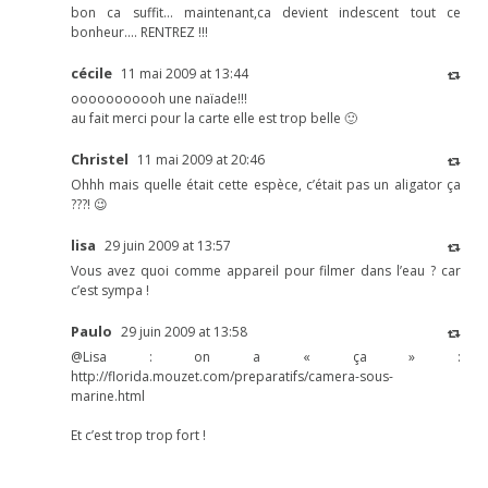
bon ca suffit… maintenant,ca devient indescent tout ce
bonheur…. RENTREZ !!!
cécile
11 mai 2009 at 13:44
ooooooooooh une naïade!!!
au fait merci pour la carte elle est trop belle 🙂
Christel
11 mai 2009 at 20:46
Ohhh mais quelle était cette espèce, c’était pas un aligator ça
???! 😉
lisa
29 juin 2009 at 13:57
Vous avez quoi comme appareil pour filmer dans l’eau ? car
c’est sympa !
Paulo
29 juin 2009 at 13:58
@Lisa : on a « ça » :
http://florida.mouzet.com/preparatifs/camera-sous-
marine.html
Et c’est trop trop fort !